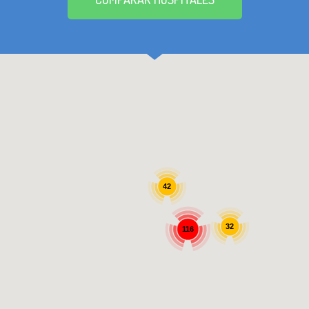
42
32
116